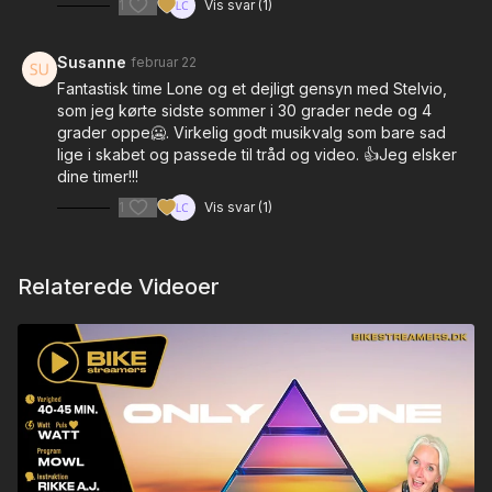
1
Vis svar (1)
Susanne
februar 22
Fantastisk time Lone og et dejligt gensyn med Stelvio,
som jeg kørte sidste sommer i 30 grader nede og 4
grader oppe🥶. Virkelig godt musikvalg som bare sad
lige i skabet og passede til tråd og video. 👍Jeg elsker
dine timer!!!
1
Vis svar (1)
Relaterede Videoer