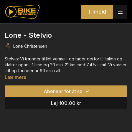
Tilmeld
Lone - Stelvio
Lone Christensen
Stelvio: Vi trænger til lidt varme - og tager derfor til Italien og
klatrer opad i 1 time og 20 min. 21 km med 7,4% i snit. Vi varmer
lidt op forinden = 90 min i alt.
Uha... kan jeg det? Måske ikke i virkeligheden - men SAMMEN
Lær mere
her på kanalen - der kan vi ALT <3 OG det er en virkelig smuk
tur. Timen er videobaseret.
Abonner for at se
Stelvio fra Bormio - en Italiensk klassiker.
Med sine snoede hårnålesving, tunneller, barske højdemeter
Lej 100,00 kr
og uforglemmelige udsigter er Stelviopasset et af Europas
mest legendariske bjergpas. Det ligger i de italienske alper og
forbinder Vinschgau-dalen i Sydtyrol med byen Bormio i
Lombardiet. Passet topper i 2.758 meters højde og er dermed
det næsthøjeste asfalterede bjergpas i Alperne.