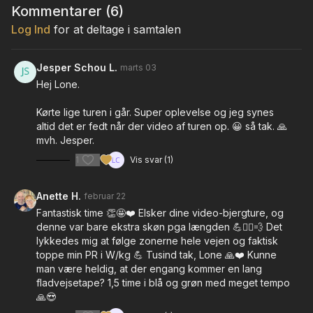
Kommentarer (
6
)
Log Ind
for at deltage i samtalen
Jesper Schou L.
marts 03
Hej Lone.
Kørte lige turen i går. Super oplevelse og jeg synes
altid det er fedt når der video af turen op. 😀 så tak. 🙏
mvh. Jesper.
1
Vis svar (1)
Anette H.
februar 22
Fantastisk time 👏🤩❤️ Elsker dine video-bjergture, og
denne var bare ekstra skøn pga længden 💪🚴‍♀️💨 Det
lykkedes mig at følge zonerne hele vejen og faktisk
toppe min PR i W/kg 💪 Tusind tak, Lone 🙏❤️ Kunne
man være heldig, at der engang kommer en lang
fladvejsetape? 1,5 time i blå og grøn med meget tempo
🙏😍