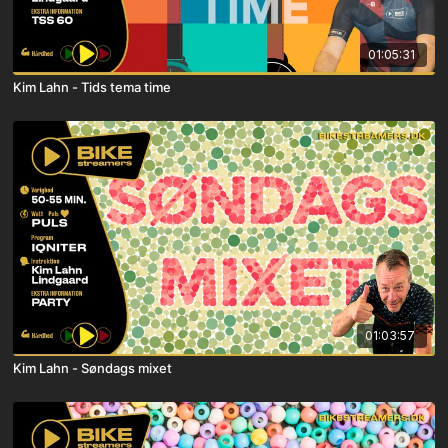
01:05:31
Kim Lahn - Tids tema time
01:03:57
Kim Lahn - Søndags mixet