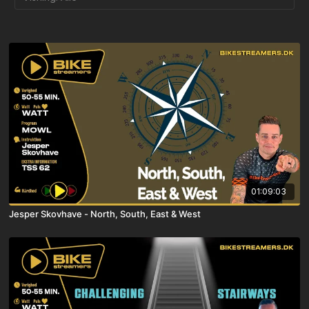
01:09:03
Jesper Skovhave - North, South, East & West