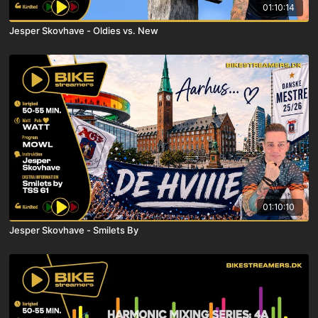
01:10:14
Jesper Skovhave - Oldies vs. New
01:10:10
Jesper Skovhave - Smilets By