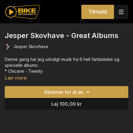
Tilmeld
Jesper Skovhave - Great Albums
Jesper Skovhave
Denne gang har jeg udvalgt musik fra 6 helt fantastiske og
specielle albums:
* Chicane - Twenty
* Depeche Mode - Violator
Lær mere
* Dizzy Mizz Lizzy - Dizzi Mizz Lizzy
* Green Day - Dookie
Abonner for at se
* Michael Jackson - Thriller
* Metallica - Metallica
Lej 100,00 kr
I min bog musik fra øverste hylde og selvom rocken fylder en
del, så har vi Chicane og MJ der trækker i en anden retning.