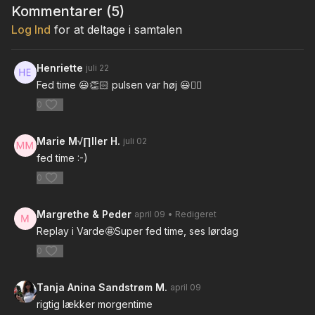
Kommentarer (
5
)
Log Ind
for at deltage i samtalen
Henriette
juli 22
Fed time 😃👏🏻 pulsen var høj 😃👍🏻
0
Marie M√∏ller H.
juli 02
fed time :-)
0
Margrethe & Peder
april 09
• Redigeret
Replay i Varde🤩Super fed time, ses lørdag
0
Tanja Anina Sandstrøm M.
april 09
rigtig lækker morgentime