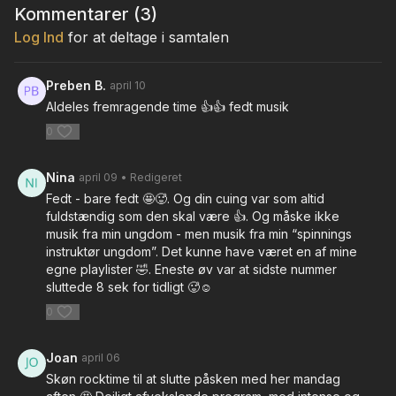
så meget over anstrengelsen, fordi man bliver revet med af
Kommentarer (
3
)
rytmen og stemningen. Det hele føles mere råt og kraftfuldt
Log Ind
for at deltage i samtalen
end mange andre holdtyper, og der er en særlig følelse af at
give slip og bare køre med.
Preben B.
april 10
Stemningen i rummet bliver hurtigt intens, men også
Aldeles fremragende time 👍👍 fedt musik
fællesskabspræget. Selvom alle sidder på hver deres cykel,
0
opstår der en følelse af at være sammen om noget – lidt som
publikum til den samme koncert. Når timen nærmer sig
slutningen, falder tempoet, musikken bliver mere rolig, og man
Nina
april 09
• Redigeret
får mulighed for at trække vejret dybere igen, mens kroppen
Fedt - bare fedt 🤩🥵. Og din cuing var som altid
stadig summer af energi.
fuldstændig som den skal være 👍. Og måske ikke
musik fra min ungdom - men musik fra min “spinnings
instruktør ungdom”. Det kunne have været en af mine
egne playlister 🤣. Eneste øv var at sidste nummer
sluttede 8 sek for tidligt 🥵☺️
0
Joan
april 06
Skøn rocktime til at slutte påsken med her mandag