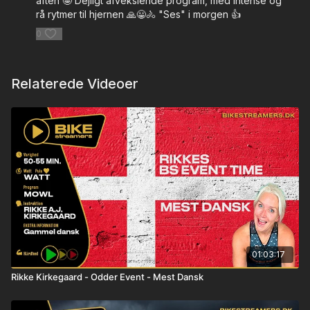
aften 🤩 Dejligt afvekslende program, med intense og
rå rytmer til hjernen 🙏😀🚴 "Ses" i morgen 👍
0
Relaterede Videoer
01:03:17
Rikke Kirkegaard - Odder Event - Mest Dansk