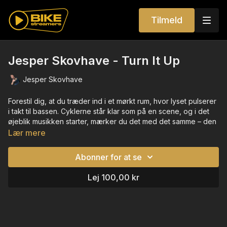
Tilmeld
Jesper Skovhave - Turn It Up
Jesper Skovhave
Forestil dig, at du træder ind i et mørkt rum, hvor lyset pulserer
i takt til bassen. Cyklerne står klar som på en scene, og i det
øjeblik musikken starter, mærker du det med det samme – den
dér elektriske energi, der går direkte i kroppen.
Lær mere
Beatet rammer tungt. Først en dyb house-rytme, der bygger
Abonner for at se
langsomt op, så benene automatisk finder tempoet. Du
begynder at køre, roligt i starten, men med en følelse af, at
Lej 100,00 kr
noget er på vej. Pludselig skifter tracket – et eksplosivt drop,
måske noget elektronisk med kant, og hele rummet løfter sig.
Instruktøren skruer op. Du skruer op. Alle skruer op.
Det er ikke bare en time – det er en rejse gennem lyd. Fra