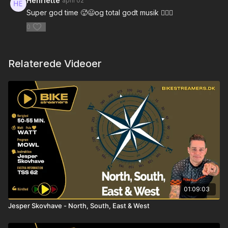
Henriette
april 02
Super god time 🥵😃og total godt musik 👍🏻😃
0
Relaterede Videoer
01:09:03
Jesper Skovhave - North, South, East & West