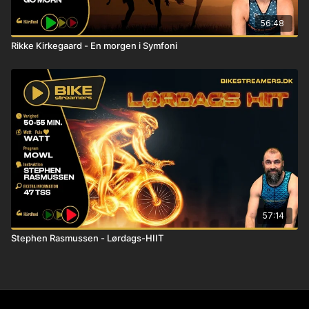
56:48
Rikke Kirkegaard - En morgen i Symfoni
57:14
Stephen Rasmussen - Lørdags-HIIT