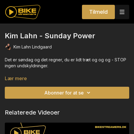
Tilmeld
Kim Lahn - Sunday Power
Kim Lahn Lindgaard
Det er søndag og det regner, du er lidt træt og og og - STOP
ingen undskyldninger.
Vi skal lave noget - pulsen og humøret skal op og begge dele
Lær mere
bliver tilfældet på denne time (lige meget ugedag)
Abonner for at se
Der er ingen undskyldning.
Spring på og få en dejlig omgang pulstræning.
Relaterede Videoer