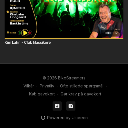
01:08:02
Kim Lahn - Club klassikere
© 2026 BikeStreamers
Vilkår
∙
Privatliv
∙
Ofte stillede spørgsmål
∙
Køb gavekort
∙
Gør krav på gavekort
Powered by Uscreen