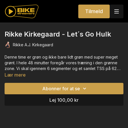
Tilmeld
Rikke Kirkegaard - Let´s Go Hulk
Rikke A.J. Kirkegaard
Denne time er grøn og ikke bare lidt grøn med super meget
grønt. I hele 48 minutter foregår vores træning i den grønne
zone. Vi skal igennem 6 segmenter og et samlet TSS på 62.
Udfordret...? Lad os se
Lær mere
Abonner for at se
Lej 100,00 kr