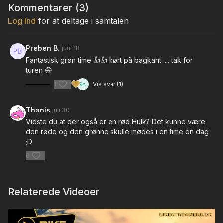
Kommentarer (
3
)
Log Ind
for at deltage i samtalen
Preben B.
juni 18
Fantastisk grøn time 👍👍 kørt på bagkant .... tak for
turen 😄
1
Vis svar (1)
Thanis
juli 30
Vidste du at der også er en rød Hulk? Det kunne være
den røde og den grønne skulle mødes i en time en dag
;D
0
Relaterede Videoer