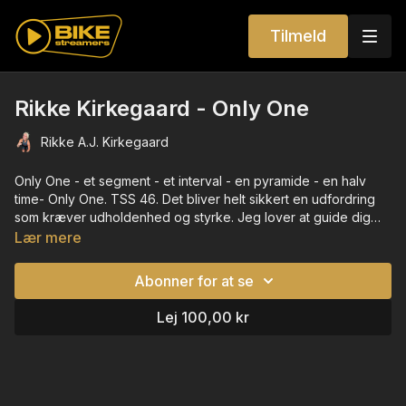
Tilmeld
Rikke Kirkegaard - Only One
Rikke A.J. Kirkegaard
Only One - et segment - et interval - en pyramide - en halv
time- Only One. TSS 46. Det bliver helt sikkert en udfordring
som kræver udholdenhed og styrke. Jeg lover at guide dig
godt over toppen og ned igen.
Lær mere
Abonner for at se
Lej 100,00 kr