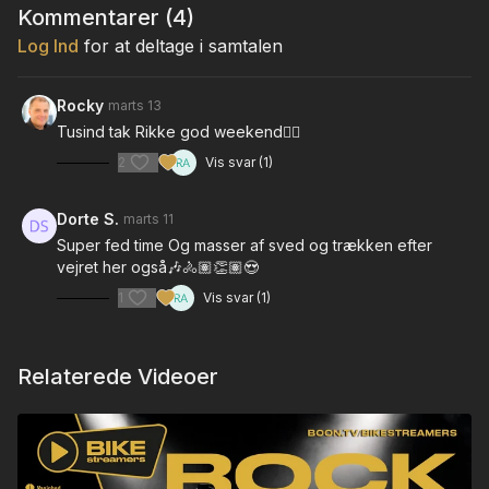
Kommentarer (
4
)
Log Ind
for at deltage i samtalen
Rocky
marts 13
Tusind tak Rikke god weekend❤️‍🔥
2
Vis svar (1)
Dorte S.
marts 11
Super fed time Og masser af sved og trækken efter
vejret her også🎶🚴🏽👏🏽😍
1
Vis svar (1)
Relaterede Videoer