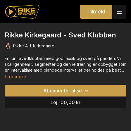
Tilmeld
Rikke Kirkegaard - Sved Klubben
Rikke A.J. Kirkegaard
En tur i Svedklubben med god musik og sved på panden. Vi
skal igennem 5 segmenter og denne træning er opbygget som
en intervaltime med blandede intervaller der holdes på beatet,
men også en del med fart, så lad os komme derudad og få
Lær mere
sved på panden. TSS 66 inkl. cooldown.
Abonner for at se
Lej 100,00 kr